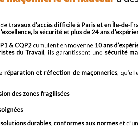
s de
travaux d’accès difficile à Paris et en Île-de-F
l’excellence, la sécurité et plus de 24 ans d’expéri
CQP1 & CQP2
cumulent en moyenne
10 ans d’expéri
istes du Travail
, ils garantissent une
sécurité
ma
de
réparation et réfection de maçonneries
, qu’el
ion des zones fragilisées
 soignées
e
solutions
durables
,
conformes
aux normes
et d’u