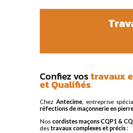
Trav
Confiez vos
travaux 
et Qualifiés
.
Chez
Antecime
, entreprise spéci
réfections de maçonnerie en pierr
Nos
cordistes maçons CQP1 & C
des
travaux complexes et précis :