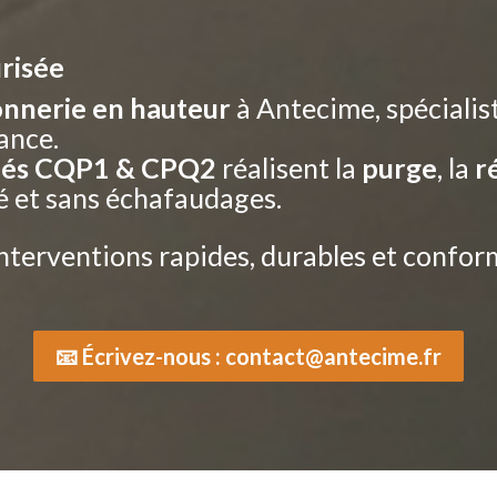
urisée
nnerie en hauteur
à Antecime, spécialis
rance.
fiés CQP1 & CPQ2
réalisent la
purge
, la
r
é et sans échafaudages.
interventions rapides, durables et confo
📧 Écrivez-nous : contact@antecime.fr