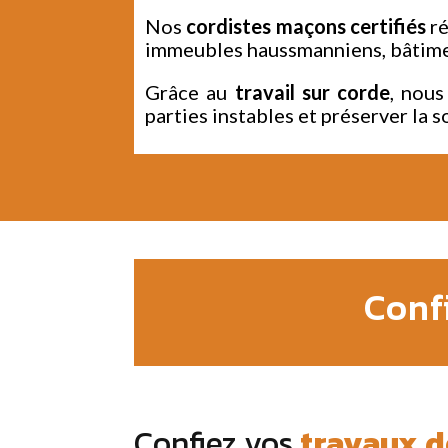
Nos
cordistes maçons certifiés
ré
immeubles haussmanniens, bâtimen
Grâce au
travail sur corde
, nou
parties instables et préserver la s
Conf
Confiez vos
travaux d