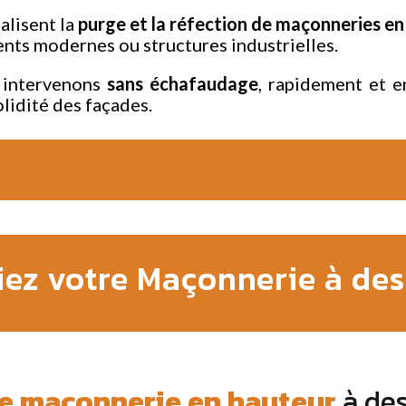
alisent la
purge et la réfection de maçonneries en
ts modernes ou structures industrielles.
s intervenons
sans échafaudage
, rapidement et e
olidité des façades.
iez votre Maçonnerie à des
e maçonnerie en hauteur
à de