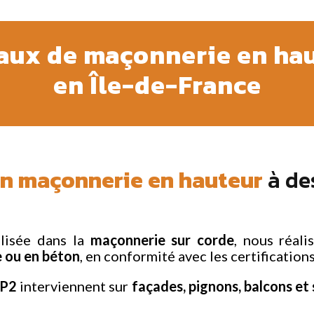
aux de maçonnerie en ha
en Île-de-France
en maçonnerie en hauteur
à de
alisée dans la
maçonnerie
sur
corde
, nous réal
e ou en béton
, en conformité avec les certification
QP2
interviennent
sur
façades, pignons, balcons et