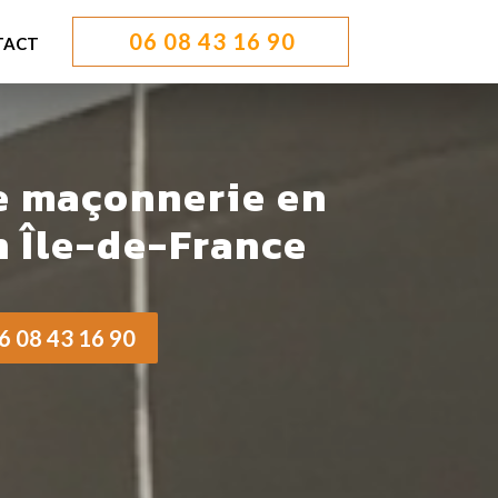
06 08 43 16 90
TACT
e maçonnerie en
n Île-de-France
06 08 43 16 90