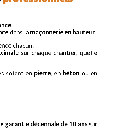
rance
.
ence
dans la
maçonnerie
en
hauteur
.
ence
chacun.
ximale
sur chaque chantier, quelle
les soient en
pierre
, en
béton
ou en
ne
garantie
décennale
de 10 ans
sur