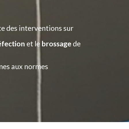
te des interventions sur
éfection
et le
brossage
de
rmes aux normes