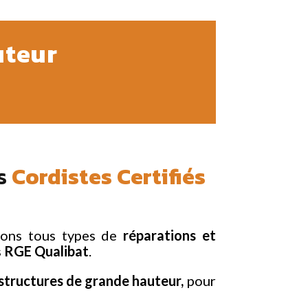
uteur
s
Cordistes Certifiés
isons tous types de
réparations et
s
RGE
Qualibat
.
 structures de grande hauteur,
pour