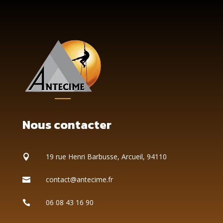
Nous contacter
19 rue Henri Barbusse, Arcueil, 94110

contact@antecime.fr

06 08 43 16 90
