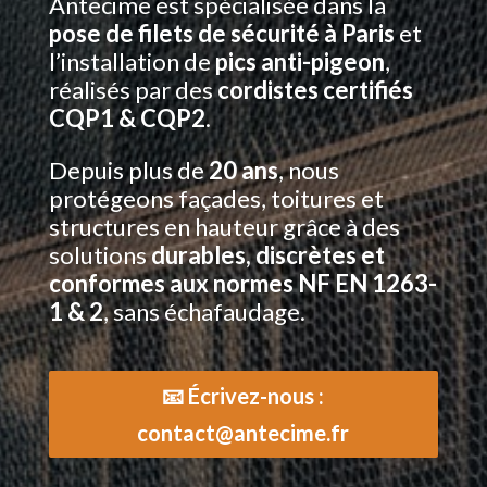
Antecime est spécialisée dans la
pose de filets de sécurité à Paris
et
l’installation de
pics anti-pigeon
,
réalisés par des
cordistes certifiés
CQP1 & CQP2
.
Depuis plus de
20 ans
, nous
protégeons façades, toitures et
structures en hauteur grâce à des
solutions
durables, discrètes et
conformes aux normes NF EN 1263-
1 & 2
, sans échafaudage.
📧 Écrivez-nous :
contact@antecime.fr