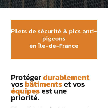
Filets de sécurité & pics anti-
pigeons
en Île-de-France
Protéger
durablement
vos
bâtiments
et vos
équipes
est une
priorité.