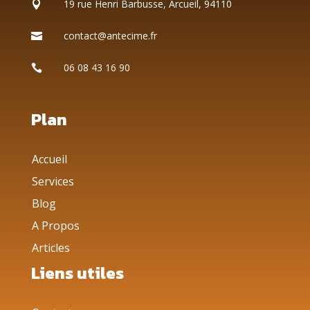
19 rue Henri Barbusse, Arcueil, 94110

contact@antecime.fr

06 08 43 16 90

Plan
Accueil
Services
Blog
A Propos
Articles
Liens utiles